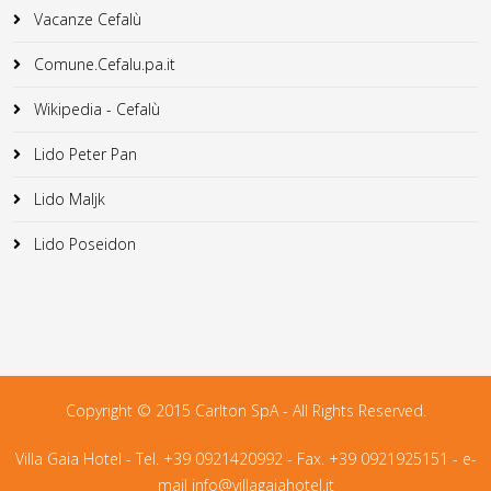
Vacanze Cefalù
Comune.Cefalu.pa.it
Wikipedia - Cefalù
Lido Peter Pan
Lido Maljk
Lido Poseidon
Copyright © 2015 Carlton SpA - All Rights Reserved.
Villa Gaia Hotel - Tel. +39 0921420992 - Fax. +39 0921925151 - e-
mail
info@villagaiahotel.it