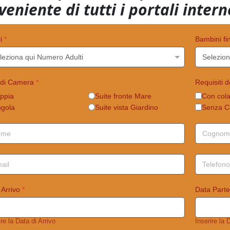
veniente di tutti i portali intern
ti
*
Bambini fi
 di Camera
*
Requisiti 
ppia
Suite fronte Mare
Con col
ngola
Suite vista Giardino
Senza C
 Arrivo
*
Data Part
ire la Data di Arrivo
Inserire la 