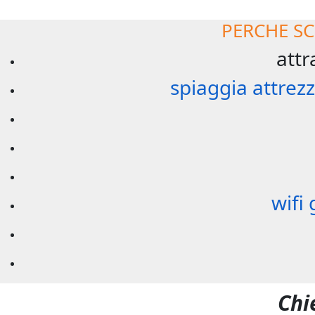
PERCHE SC
attr
spiaggia attrezz
wifi 
Chi