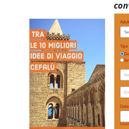
con
Adul
Tipo
Do
Si
Data
Inser