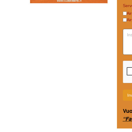
Serve
Ai
Air
In
Vuo
“Fa