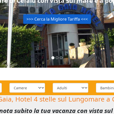
re di Cefalù con vista sul mare e a poc
>>> Cerca la Migliore Tariffa <<<
 Gaia, Hotel 4 stelle sul Lungomare a 
enota subito la tua vacanza con vista su