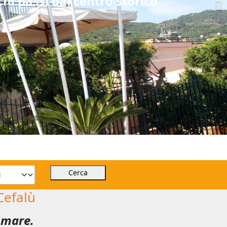
hi passi dal centro storico
Cerca
Cefalù
l mare.