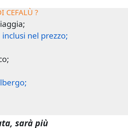
I CEFALÙ ?
piaggia;
 inclusi nel prezzo;
co;
albergo;
ta, sarà più