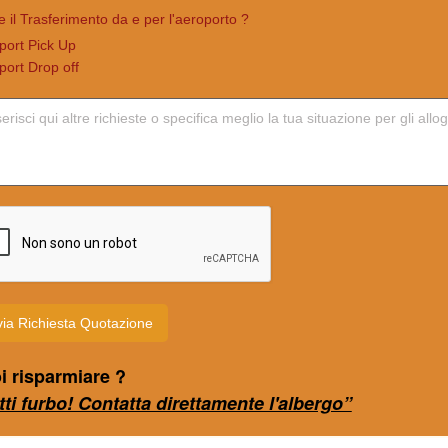
 il Trasferimento da e per l'aeroporto ?
rport Pick Up
port Drop off
via Richiesta Quotazione
i risparmiare ?
tti furbo! Contatta direttamente l'albergo”