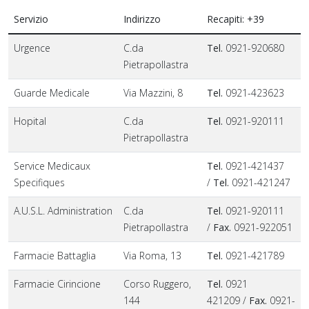
Servizio
Indirizzo
Recapiti: +39
Urgence
C.da
Tel.
0921-920680
Pietrapollastra
Guarde Medicale
Via Mazzini, 8
Tel.
0921-423623
Hopital
C.da
Tel.
0921-920111
Pietrapollastra
Service Medicaux
Tel.
0921-421437
Specifiques
/
Tel.
0921-421247
A.U.S.L. Administration
C.da
Tel.
0921-920111
Pietrapollastra
/
Fax.
0921-922051
Farmacie Battaglia
Via Roma, 13
Tel.
0921-421789
Farmacie Cirincione
Corso Ruggero,
Tel.
0921
144
421209 /
Fax.
0921-