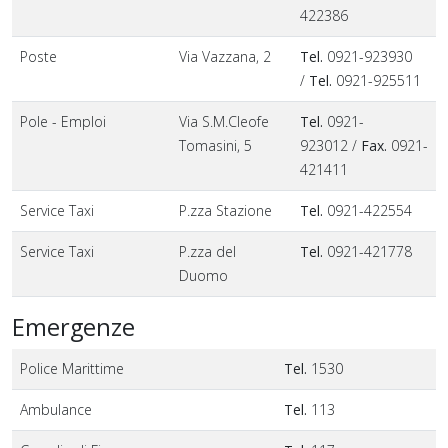
422386
Poste
Via Vazzana, 2
Tel.
0921-923930
/
Tel.
0921-925511
Pole - Emploi
Via S.M.Cleofe
Tel.
0921-
Tomasini, 5
923012 /
Fax.
0921-
421411
Service Taxi
P.zza Stazione
Tel.
0921-422554
Service Taxi
P.zza del
Tel.
0921-421778
Duomo
Emergenze
Police Marittime
Tel.
1530
Ambulance
Tel.
113