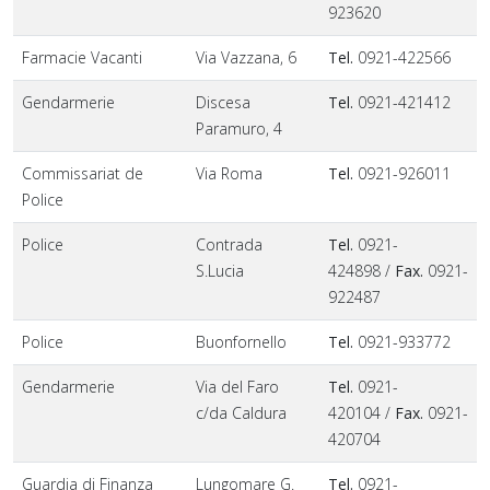
923620
Farmacie Vacanti
Via Vazzana, 6
Tel.
0921-422566
Gendarmerie
Discesa
Tel.
0921-421412
Paramuro, 4
Commissariat de
Via Roma
Tel.
0921-926011
Police
Police
Contrada
Tel.
0921-
S.Lucia
424898 /
Fax.
0921-
922487
Police
Buonfornello
Tel.
0921-933772
Gendarmerie
Via del Faro
Tel.
0921-
c/da Caldura
420104 /
Fax.
0921-
420704
Guardia di Finanza
Lungomare G.
Tel.
0921-