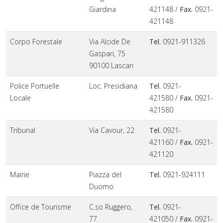
Giardina
421148 /
Fax.
0921-
421148
Corpo Forestale
Via Alcide De
Tel.
0921-911326
Gaspari, 75
90100 Lascari
Police Portuelle
Loc. Presidiana
Tel.
0921-
Locale
421580 /
Fax.
0921-
421580
Tribunal
Via Cavour, 22
Tel.
0921-
421160 /
Fax.
0921-
421120
Mairie
Piazza del
Tel.
0921-924111
Duomo
Office de Tourisme
C.so Ruggero,
Tel.
0921-
77
421050 /
Fax.
0921-