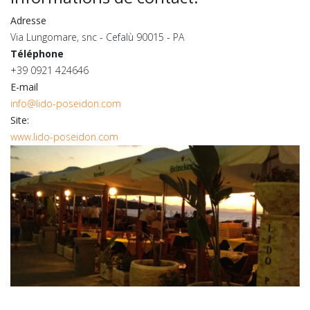
Adresse
Via Lungomare, snc - Cefalù 90015 - PA
Téléphone
+39 0921 424646
E-mail
info@lido-poseidon.com
Site:
www.lido-poseidon.com