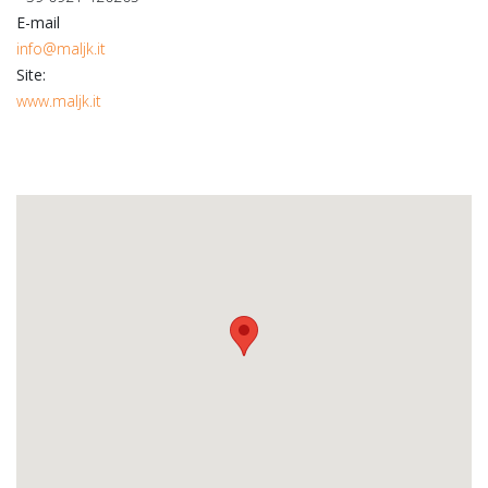
E-mail
info@maljk.it
Site:
www.maljk.it