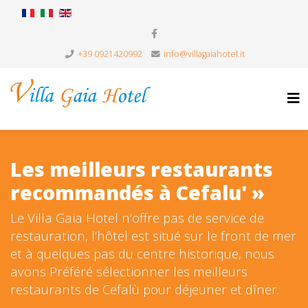
+39 0921420992
info@villagaiahotel.it
Les meilleurs restaurants
recommandés à Cefalu' »
Le Villa Gaia Hotel n’offre pas de service de
restauration, l’hôtel est situé sur le front de mer
et à quelques pas du centre historique, nous
avons Préféré sélectionner les meilleurs
restaurants de Cefalù pour déjeuner et dîner.