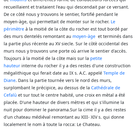
recueillaient et traitaient l'eau qui descendait par ce versant.
De ce còté nous y trouvons le sentier, fortifié pendant le
moyen-àge, qui permettait de monter sur le rocher.
Le
périmètre
à la moitié de la còte du rocher est tout bordé par
des murs dentelés remontant au
moyen-àge
et terminés dans
la partie plus récente au XV siecle. Sur le còtè occidental des
murs nous y trouvons une porte où arrive le sentier d'accès.
Toujours à la moitié de la còte mais sur la
petite
hauteur
interne du rocher il y a des restes d'une construction
mégalithique qui ferait date au IX s. A.C. appelé
Temple de
Diane
. Dans la partie tournée vers le nord des murs,
surplombant le précipice, au dessus de la
Cathédrale de
Cefalù
et sur tout le centre habité, une croix en mètal a été
placée. D'une hauteur de divers mètres et qui s'illumine la
nuit pour dominer le panorama.Sur la cime il y a des restes
d'un chateau médiéval remontant au XIII- XIV s. qui donne
localement le nom à toute la rocca: Le Chateau.