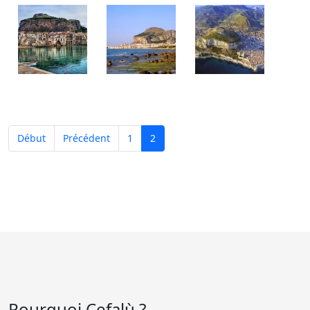
Début
Précédent
1
2
Pourquoi Cefalù ?