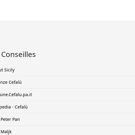
 Conseilles
t Sicily
nze Cefalù
ne.Cefalu.pa.it
pedia - Cefalù
 Peter Pan
 Maljk